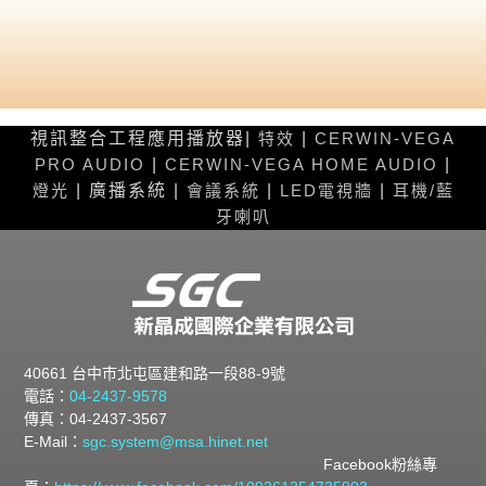
視訊整合工程應用播放器|
特效
|
CERWIN-VEGA
PRO AUDIO
|
CERWIN-VEGA HOME AUDIO
|
燈光
| 廣播系統 |
會議系統
|
LED電視牆
|
耳機/藍
牙喇叭
40661 台中市北屯區建和路一段88-9號
電話：
04-2437-9578
傳真：04-2437-3567
E-Mail：
sgc.system@msa.hinet.net
Facebook粉絲專