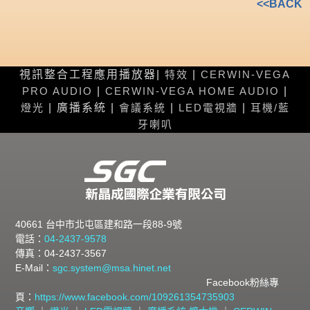
<<BACK
視訊整合工程應用播放器|
特效
|
CERWIN-VEGA
PRO AUDIO
|
CERWIN-VEGA HOME AUDIO
|
燈光
| 廣播系統 |
會議系統
|
LED電視牆
|
耳機/藍
牙喇叭
40661 台中市北屯區建和路一段88-9號
電話：
04-2437-9578
傳真：04-2437-3567
E-Mail：
sgc.system@msa.hinet.net
Facebook粉絲專
頁：
https://www.facebook.com/109261354735903