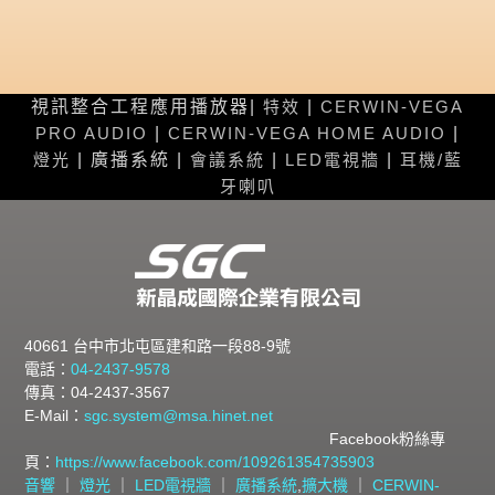
視訊整合工程應用播放器|
特效
|
CERWIN-VEGA
PRO AUDIO
|
CERWIN-VEGA HOME AUDIO
|
燈光
| 廣播系統 |
會議系統
|
LED電視牆
|
耳機/藍
牙喇叭
40661 台中市北屯區建和路一段88-9號
電話：
04-2437-9578
傳真：04-2437-3567
E-Mail：
sgc.system@msa.hinet.net
Facebook粉絲專
頁：
https://www.facebook.com/109261354735903
音響
｜
燈光
｜
LED電視牆
｜
廣播系統
,
擴大機
｜
CERWIN-