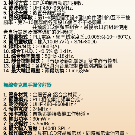
3. 接收方式：
CPU控制自動選訊接收.
4. 載波頻段：
UHF480~960MHz.
5. 接收天線：
後置分離式設計.
6. 預設頻率數：
第1~6群組個預設8個無條件限制的互不干擾
頻率，第7~10個群組各預設16個互不干擾頻率，
共預設112個頻率組合。最後第11群組是使用
者自行設定及儲存偏好的8個頻率.
7. 振盪模式：
PLL電路，頻率穩定度≦±0.005%(-10~+60°C).
8. 實用靈敏度：
輸入10dBμV時，S/N>80Db
9. 綜和S/N比：
>106dB(A).
10. 綜合T.H.D.：
<0.5% @ 1kHz.
11. 綜合頻率響應：
50Hz~18kHz.
12. 靜音控制模式：
『音碼及雜訊鎖定』雙重靜音控制.
13. 音量輸出：
各頻道具有音量控制器個別調整音量.
14. 最大輸出電壓：
兩段切換：Line及Mic.
無線麥克風手握發射器
1. 管身材質：
金屬管身 鋁合金材質。
2. 振盪模式：
PLL相位鎖定頻率合成。
3. 載波頻段：
UHF 480~960MHz。
4. 頻帶寬度：
24MHz。
5. 頻率調整：
自動追鎖接收機工作頻道。
6. 輸出功率：
30mW。
7. 諧波輻射：
<-55dBc。
8. 最大輸入音壓：
140dB SPL。
9. 操作顯示器：
具有LCD液晶顯示器，同時顯示電池容量、